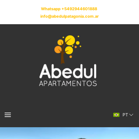
Whatsapp +5492944601888
info@abedulpatagonia.com.ar
PT