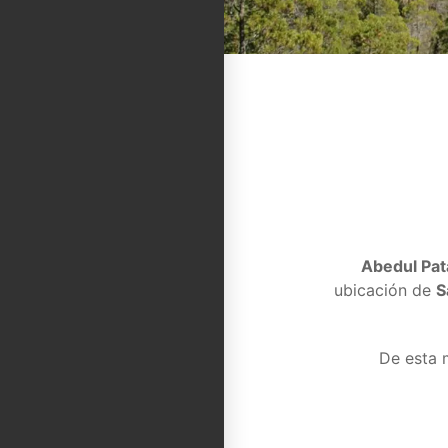
Abedul Pat
ubicación de
S
De esta 