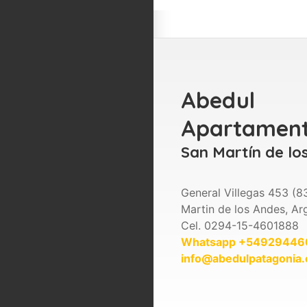
Abedul
Apartamen
San Martín de lo
General Villegas 453 (8
Martin de los Andes, Ar
Cel. 0294-15-4601888
Whatsapp +5492944
info@abedulpatagonia.