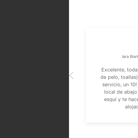
Iara Bia
Excelente, toda
de pelo, toallas
servicio, un 10
local de abajo
esquí y te ha
aloja