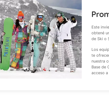
Prom
Este invi
obtené u
de Ski o
Los equip
te ofrec
nuestra c
Base de 
acceso a 