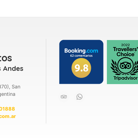
tos
s Andes
370), San
gentina
601888
com.ar