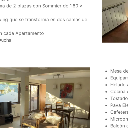
ma de 2 plazas con Sommier de 1,60 x
iving que se transforma en dos camas de
en cada Apartamento
Ducha.
Mesa de
Equipam
Helader
Cocina 
Tostado
Pava Elé
Cafetera
Microo
Balcón c