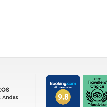
tos
s Andes