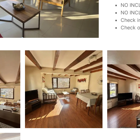
NO INC
NO INCL
Check in
Check ou