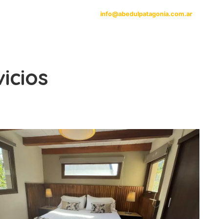
info@abedulpatagonia.com.ar
vicios