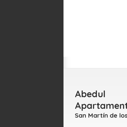
Abedul
Apartamen
San Martín de lo